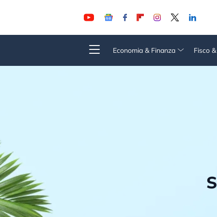
Economia & Finanza
Fisco 
S