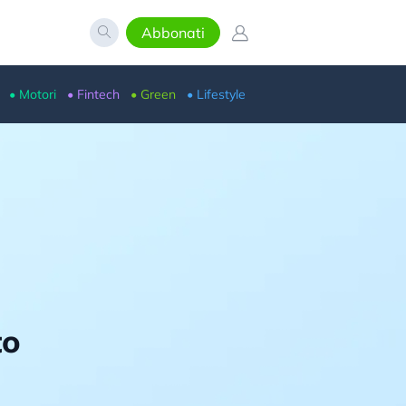
Abbonati
• Motori
• Fintech
• Green
• Lifestyle
to