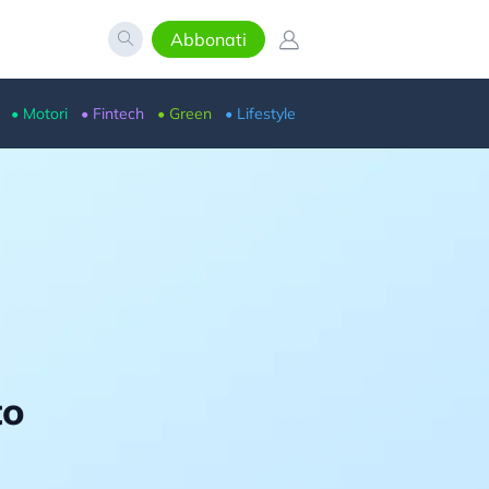
Abbonati
• Motori
• Fintech
• Green
• Lifestyle
to