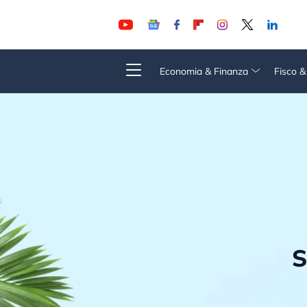
Economia & Finanza
Fisco 
S