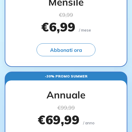
Mensile
€9,99
€6,99
/ mese
Abbonati ora
-30% PROMO SUMMER
Annuale
€99,99
€69,99
/ anno