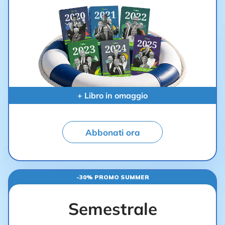
+ Libro in omaggio
Abbonati ora
-30% PROMO SUMMER
Semestrale