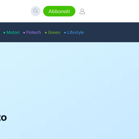
Abbonati
• Motori
• Fintech
• Green
• Lifestyle
to