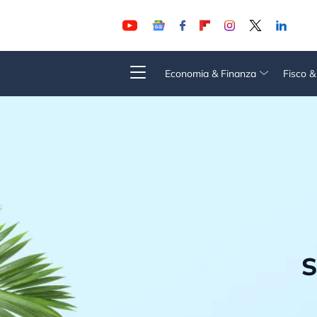
Economia & Finanza
Fisco 
S