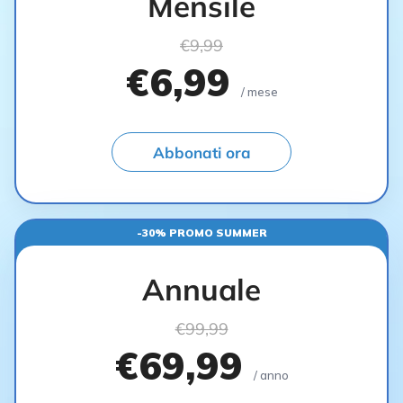
Mensile
€9,99
€6,99
/ mese
Abbonati ora
-30% PROMO SUMMER
Annuale
€99,99
€69,99
/ anno