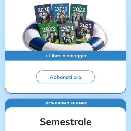
+ Libro in omaggio
Abbonati ora
-30% PROMO SUMMER
Semestrale