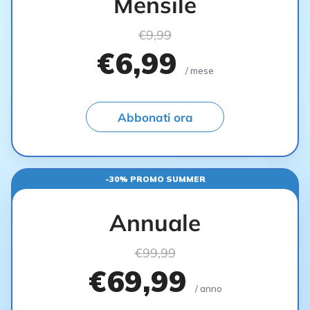
Mensile
€9,99
€6,99
/ mese
Abbonati ora
-30% PROMO SUMMER
Annuale
€99,99
€69,99
/ anno