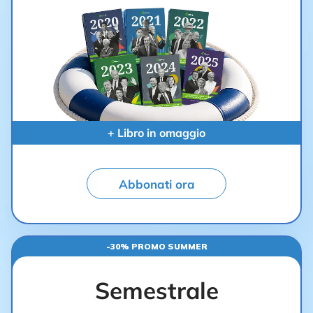
+ Libro in omaggio
Abbonati ora
-30% PROMO SUMMER
Semestrale