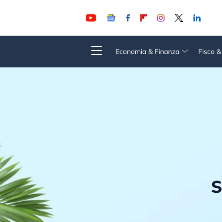
Economia & Finanza
Fisco 
S