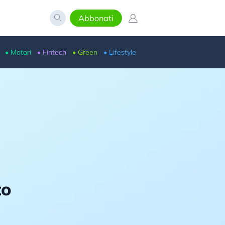
Abbonati
• Motori
• Fintech
• Green
• Lifestyle
to