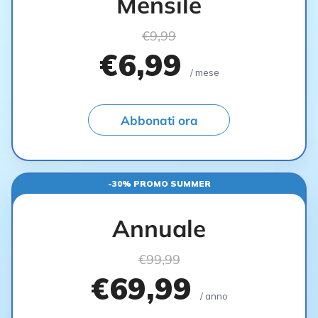
Mensile
€9,99
€6,99
/ mese
Abbonati ora
-30% PROMO SUMMER
Annuale
€99,99
€69,99
/ anno