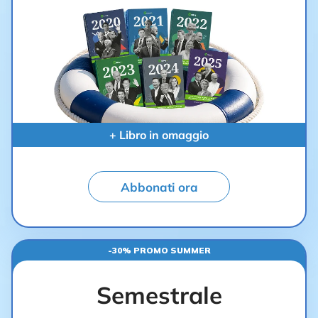
+ Libro in omaggio
Abbonati ora
-30% PROMO SUMMER
Semestrale