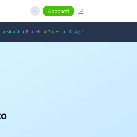
Abbonati
• Motori
• Fintech
• Green
• Lifestyle
to