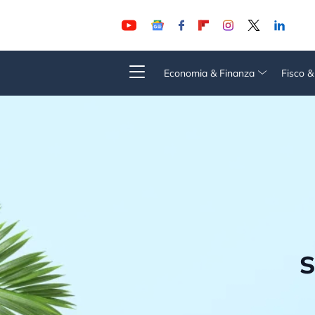
Economia & Finanza
Fisco 
S