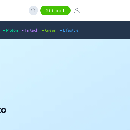
Abbonati
• Motori
• Fintech
• Green
• Lifestyle
to