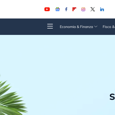
Economia & Finanza
Fisco 
S