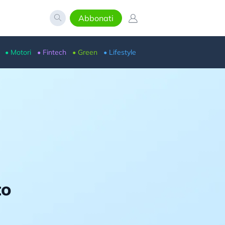
Abbonati
• Motori
• Fintech
• Green
• Lifestyle
to