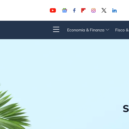
Economia & Finanza
Fisco 
S