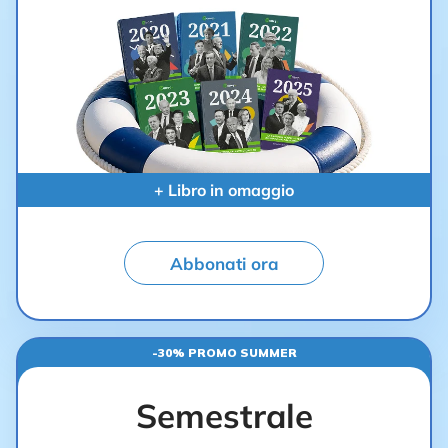
+ Libro in omaggio
Abbonati ora
-30% PROMO SUMMER
Semestrale