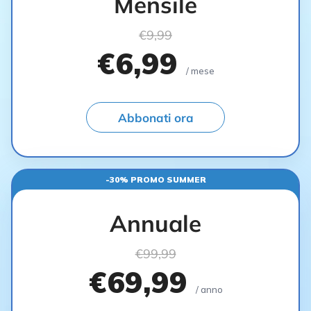
Mensile
€9,99
€6,99
/ mese
Abbonati ora
-30% PROMO SUMMER
Annuale
€99,99
€69,99
/ anno