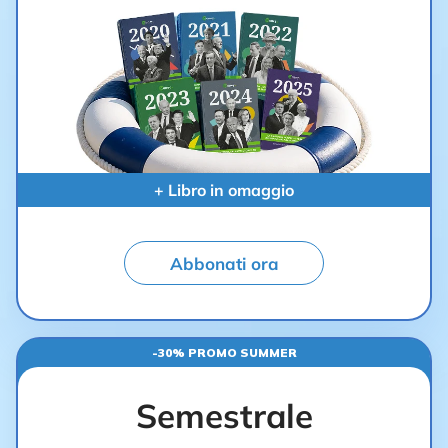
+ Libro in omaggio
Abbonati ora
-30% PROMO SUMMER
Semestrale