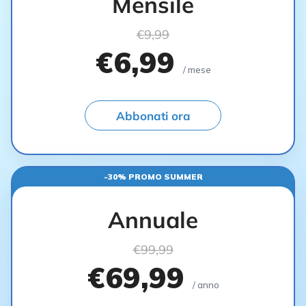
Mensile
€9,99
€6,99
/ mese
Abbonati ora
-30% PROMO SUMMER
Annuale
€99,99
€69,99
/ anno