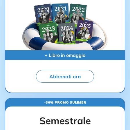
+ Libro in omaggio
Abbonati ora
-30% PROMO SUMMER
Semestrale