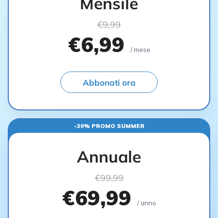
Mensile
€9,99
€6,99
/ mese
Abbonati ora
-30% PROMO SUMMER
Annuale
€99,99
€69,99
/ anno