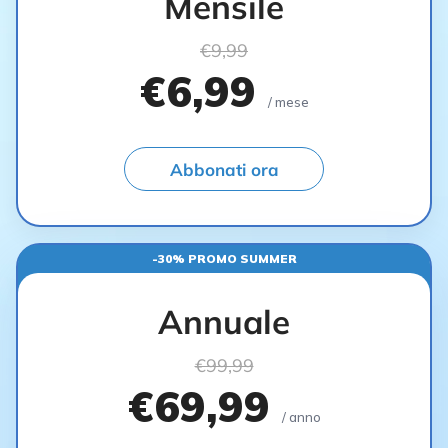
Mensile
€9,99
€6,99
/ mese
Abbonati ora
-30% PROMO SUMMER
Annuale
€99,99
€69,99
/ anno