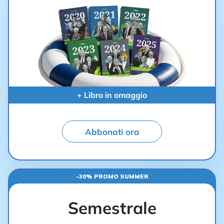
+ Libro in omaggio
Abbonati ora
-30% PROMO SUMMER
Semestrale