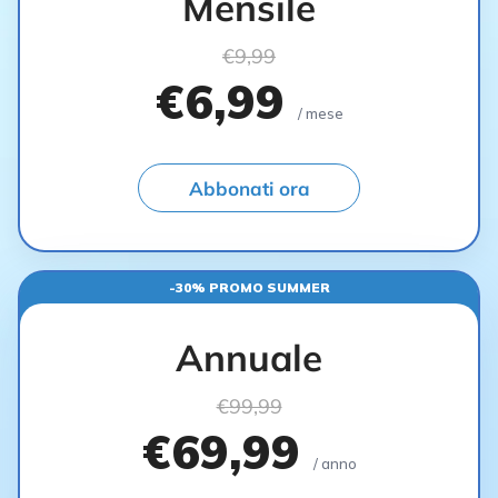
Mensile
€9,99
€6,99
/ mese
Abbonati ora
-30% PROMO SUMMER
Annuale
€99,99
€69,99
/ anno