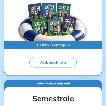
+ Libro in omaggio
Abbonati ora
-30% PROMO SUMMER
Semestrale