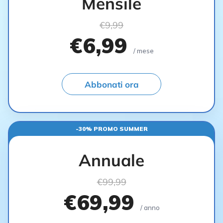
Mensile
€9,99
€6,99
/ mese
Abbonati ora
-30% PROMO SUMMER
Annuale
€99,99
€69,99
/ anno