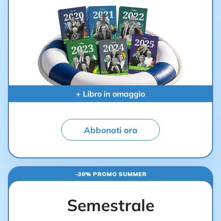
+ Libro in omaggio
Abbonati ora
-30% PROMO SUMMER
Semestrale