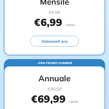
Mensile
€9,99
€6,99
/ mese
Abbonati ora
-30% PROMO SUMMER
Annuale
€99,99
€69,99
/ anno