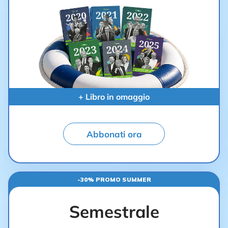
+ Libro in omaggio
Abbonati ora
-30% PROMO SUMMER
Semestrale