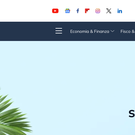
Economia & Finanza
Fisco 
S