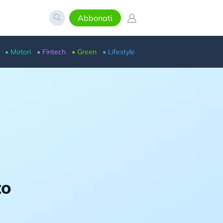
Abbonati
• Motori
• Fintech
• Green
• Lifestyle
to