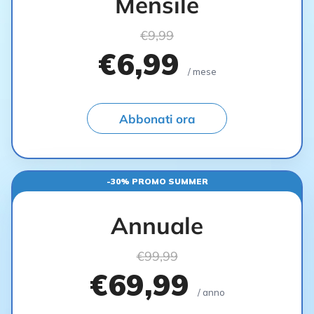
Mensile
€9,99
€6,99
/ mese
Abbonati ora
-30% PROMO SUMMER
Annuale
€99,99
€69,99
/ anno