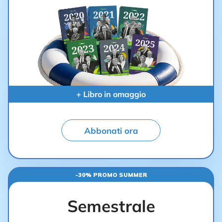
+ Libro in omaggio
Abbonati ora
-30% PROMO SUMMER
Semestrale