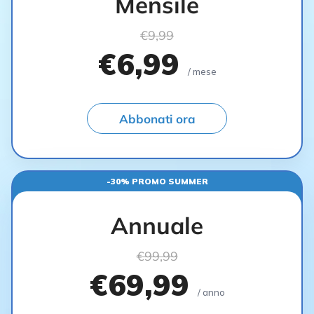
Mensile
€9,99
€6,99
/ mese
Abbonati ora
-30% PROMO SUMMER
Annuale
€99,99
€69,99
/ anno