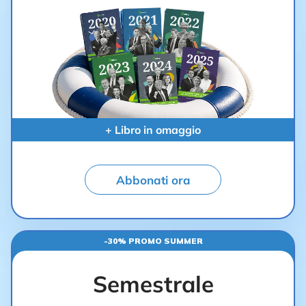
+ Libro in omaggio
Abbonati ora
-30% PROMO SUMMER
Semestrale