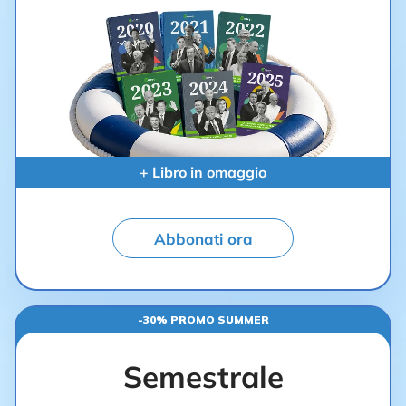
+ Libro in omaggio
Abbonati ora
-30% PROMO SUMMER
Semestrale