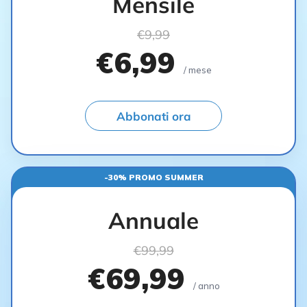
Mensile
€9,99
€6,99
/ mese
Abbonati ora
-30% PROMO SUMMER
Annuale
€99,99
€69,99
/ anno