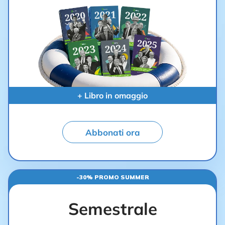
+ Libro in omaggio
Abbonati ora
-30% PROMO SUMMER
Semestrale