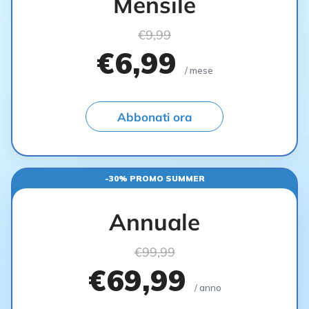
Mensile
€9,99
€6,99
/ mese
Abbonati ora
-30% PROMO SUMMER
Annuale
€99,99
€69,99
/ anno