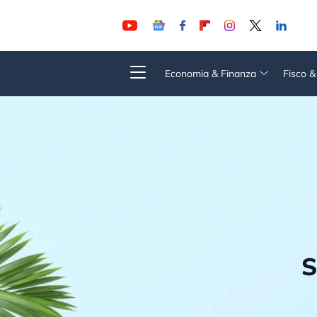
Economia & Finanza
Fisco 
S