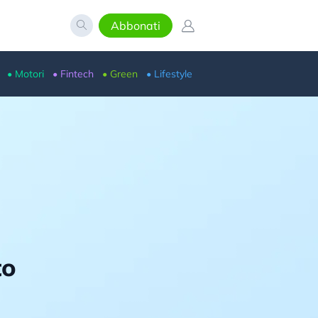
Abbonati
• Motori
• Fintech
• Green
• Lifestyle
to