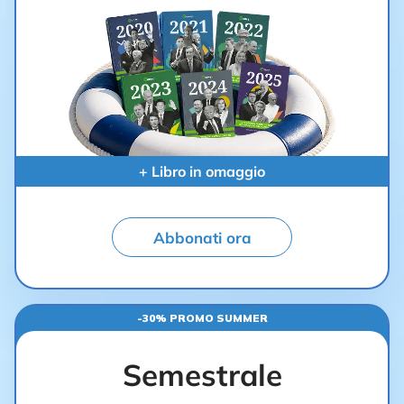
+ Libro in omaggio
Abbonati ora
-30% PROMO SUMMER
Semestrale