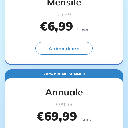
Mensile
€9,99
€6,99
/ mese
Abbonati ora
-30% PROMO SUMMER
Annuale
€99,99
€69,99
/ anno