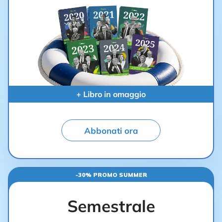
+ Libro in omaggio
Abbonati ora
-30% PROMO SUMMER
Semestrale