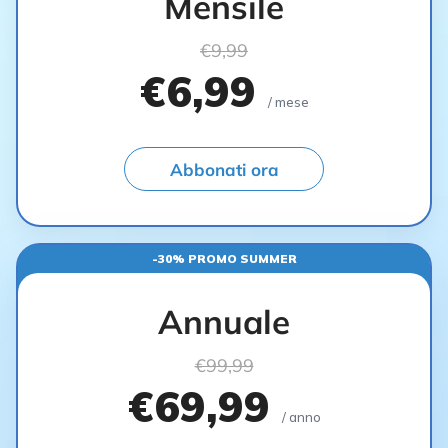
Mensile
€9,99
€6,99
/ mese
Abbonati ora
-30% PROMO SUMMER
Annuale
€99,99
€69,99
/ anno