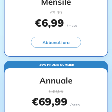
Mensile
€9,99
€6,99
/ mese
Abbonati ora
-30% PROMO SUMMER
Annuale
€99,99
€69,99
/ anno