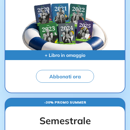
+ Libro in omaggio
Abbonati ora
-30% PROMO SUMMER
Semestrale