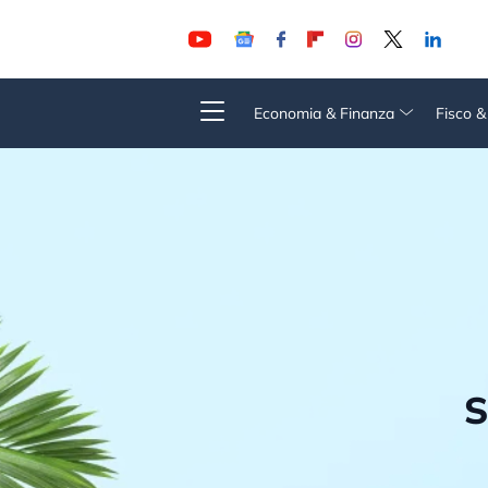
Economia & Finanza
Fisco 
S