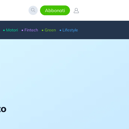
Abbonati
• Motori
• Fintech
• Green
• Lifestyle
to