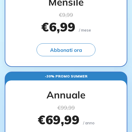
Mensile
€9,99
€6,99
/ mese
Abbonati ora
-30% PROMO SUMMER
Annuale
€99,99
€69,99
/ anno