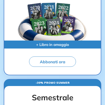
+ Libro in omaggio
Abbonati ora
-30% PROMO SUMMER
Semestrale