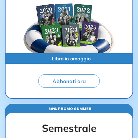
+ Libro in omaggio
Abbonati ora
-30% PROMO SUMMER
Semestrale