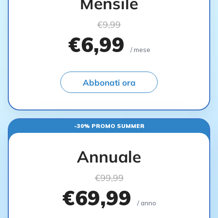
Mensile
€9,99
€6,99
/ mese
Abbonati ora
-30% PROMO SUMMER
Annuale
€99,99
€69,99
/ anno