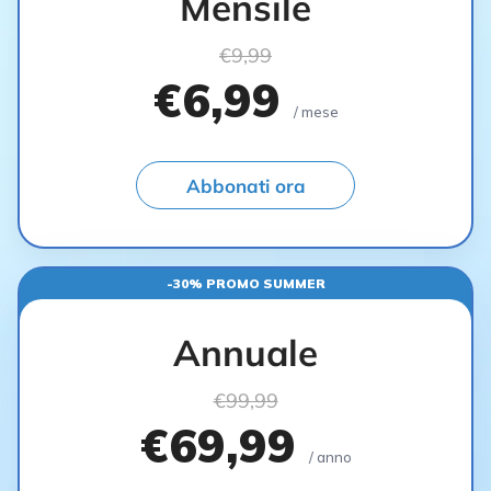
Mensile
€9,99
€6,99
/ mese
Abbonati ora
-30% PROMO SUMMER
Annuale
€99,99
€69,99
/ anno