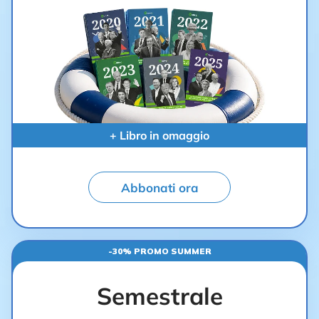
+ Libro in omaggio
Abbonati ora
-30% PROMO SUMMER
Semestrale