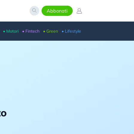
Abbonati
• Motori
• Fintech
• Green
• Lifestyle
to