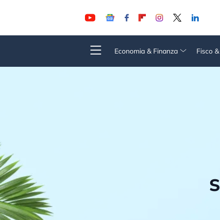
Economia & Finanza
Fisco 
S