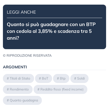
LEGGI ANCHE
Quanto si può guadagnare con un BTP
con cedola al 3,85% e scadenza tra 5
anni?
© RIPRODUZIONE RISERVATA
ARGOMENTI
#
Titoli di Stato
#
BoT
#
Btp
#
Soldi
#
Rendimento
#
Reddito fisso (fixed income)
#
Quanto guadagna