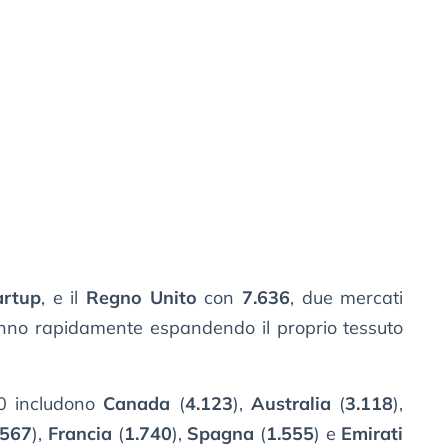
artup
, e il
Regno Unito
con
7.636
, due mercati
anno rapidamente espandendo il proprio tessuto
 20 includono
Canada
(
4.123
),
Australia
(
3.118
),
.567
),
Francia
(
1.740
),
Spagna
(
1.555
) e
Emirati