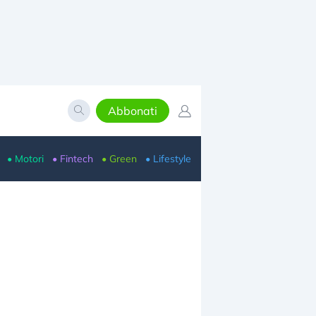
Abbonati
• Motori
• Fintech
• Green
• Lifestyle