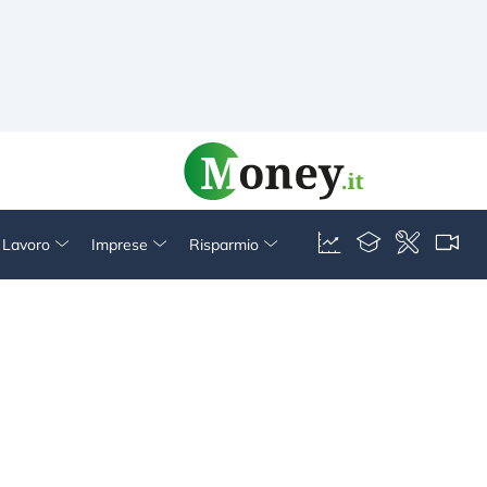
& Lavoro
Imprese
Risparmio