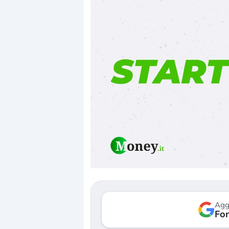
Dalle valutazioni estr
correzione. Cosa sta g
repricing degli asset?
Gli investitori stanno 
mostrando segni di s
Agg
verso le (…)
Fon
3 agosto 2026