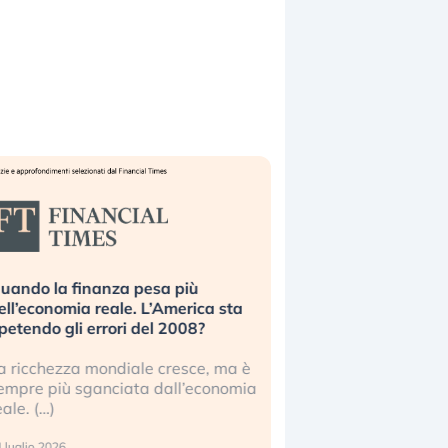
uando la finanza pesa più
Russia e Cina pronti
ell’economia reale. L’America sta
Starlink. Gli investit
ipetendo gli errori del 2008?
sottovalutando il ris
a ricchezza mondiale cresce, ma è
Gli investitori tech c
empre più sganciata dall’economia
ignorare il rischio geop
eale. (…)
17 luglio 2026
 luglio 2026