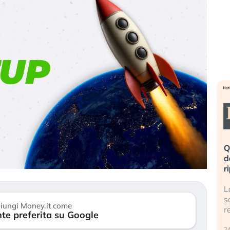
eme alla
«La mia vita è rovinata». Investitori
Q
uidando il
in preda al panico dopo lo scoppio
d
della bolla AI
r
finalmente
Il crollo della bolla AI travolge il
L
tanchezza
Kospi, mentre gli investitori retail (…)
s
iungi Money.it come
r
te preferita su Google
30 luglio 2026
24