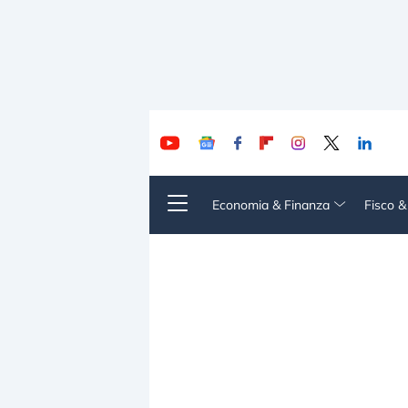
Economia & Finanza
Fisco 