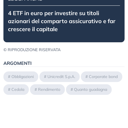
4 ETF in euro per investire su titoli
azionari del comparto assicurativo e far
crescere il capitale
© RIPRODUZIONE RISERVATA
ARGOMENTI
#
Obbligazioni
#
Unicredit S.p.A.
#
Corporate bond
#
Cedola
#
Rendimento
#
Quanto guadagna