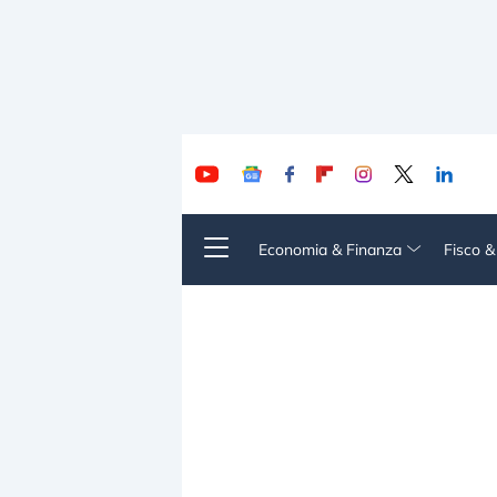
Economia & Finanza
Fisco 