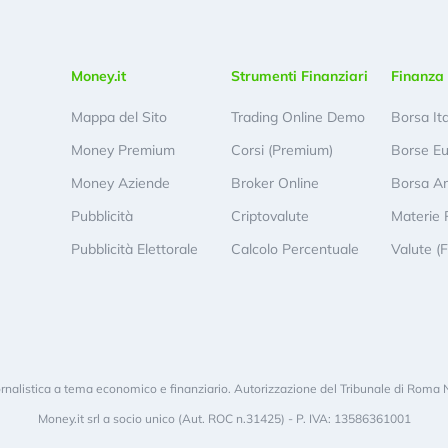
Money.it
Strumenti Finanziari
Finanza 
Mappa del Sito
Trading Online Demo
Borsa It
Money Premium
Corsi (Premium)
Borse E
Money Aziende
Broker Online
Borsa A
Pubblicità
Criptovalute
Materie 
Pubblicità Elettorale
Calcolo Percentuale
Valute (
rnalistica a tema economico e finanziario. Autorizzazione del Tribunale di Roma 
Money.it srl a socio unico (Aut. ROC n.31425) - P. IVA: 13586361001