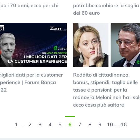
po i 70 anni, ecco per chi
potrebbe cambiare la soglia
dei 60 euro
migliori dati per la customer
Reddito di cittadinanza,
perience | Forum Banca
bonus, stipendi, taglio delle
022
tasse e pensioni: per la
manovra Meloni non ha i sol
ecco cosa può saltare
1
...
2
3
4
5
6
7
8
9
10
...
16