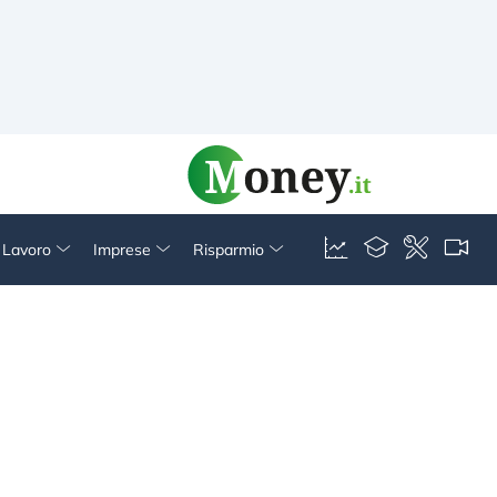
& Lavoro
Imprese
Risparmio