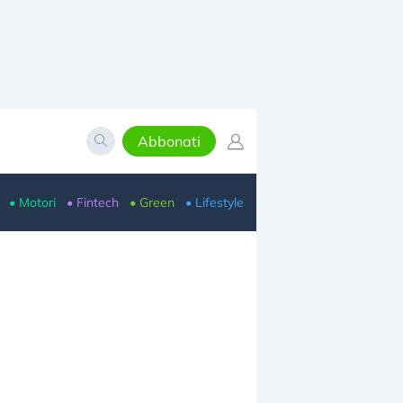
Abbonati
• Motori
• Fintech
• Green
• Lifestyle