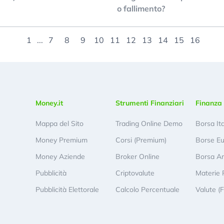
o fallimento?
1
...
7
8
9
10
11
12
13
14
15
16
Money.it
Strumenti Finanziari
Finanza 
Mappa del Sito
Trading Online Demo
Borsa It
Money Premium
Corsi (Premium)
Borse E
Money Aziende
Broker Online
Borsa A
Pubblicità
Criptovalute
Materie 
Pubblicità Elettorale
Calcolo Percentuale
Valute (