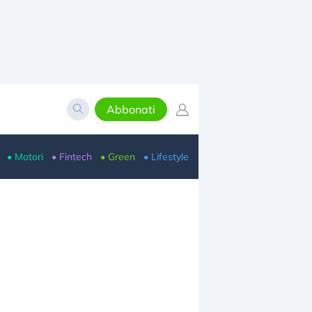
Abbonati
• Motori
• Fintech
• Green
• Lifestyle