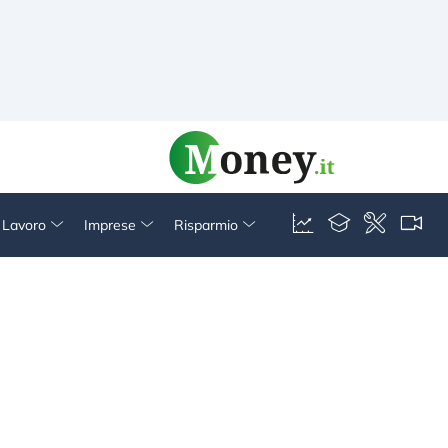
& Lavoro
Imprese
Risparmio