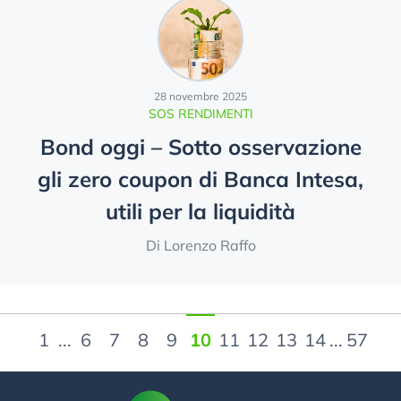
28 novembre 2025
SOS RENDIMENTI
Bond oggi – Sotto osservazione
gli zero coupon di Banca Intesa,
utili per la liquidità
Di Lorenzo Raffo
1
...
6
7
8
9
10
11
12
13
14
...
57