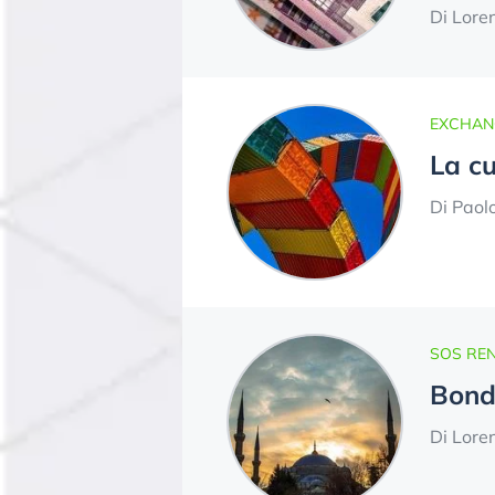
Di Lore
EXCHAN
La c
Di Paol
SOS REN
Bond 
Di Lore