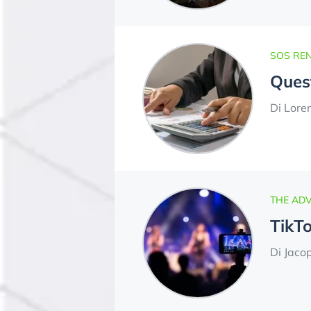
SOS REN
Quest
Di Lore
THE AD
TikTo
Di Jaco