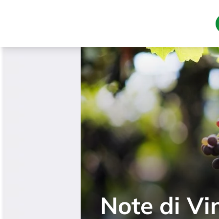
Softi Week
Trading A