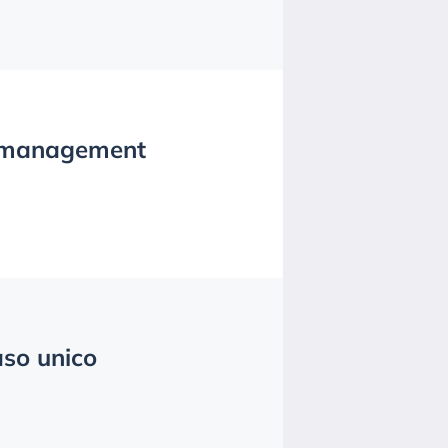
k management
aso unico